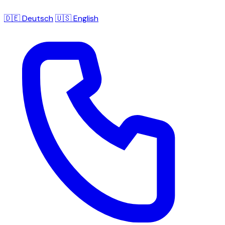
🇩🇪 Deutsch
🇺🇸 English