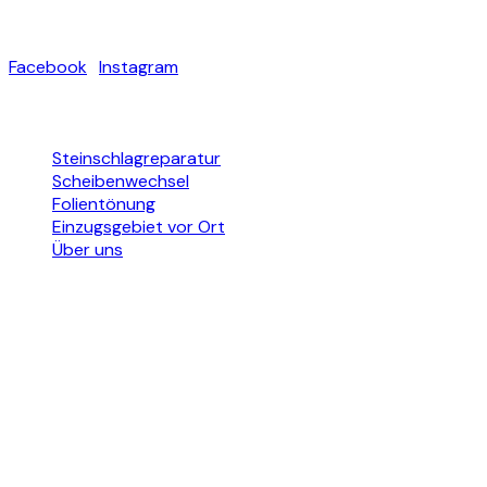
Ihr Spezialist für Autoglas & US-Cars im Main-Taunus-Kreis.
Facebook
·
Instagram
Leistungen
Steinschlagreparatur
Scheibenwechsel
Folientönung
Einzugsgebiet vor Ort
Über uns
Kontakt