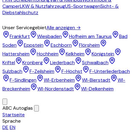
Camper
LKW & Nutzfahrzeug
US-Sportwagen
Sicht- &
Diebstahlschutz
Einzugsgebiet
Unser Servicegebiet
Alle anzeigen →
Frankfurt
Wiesbaden
Hofheim am Taunus
Bad
Soden
Eppstein
Eschborn
Flörsheim
Hattersheim
Hochheim
Kelkheim
Königstein
Kriftel
Kronberg
Liederbach
Schwalbach
Sulzbach
F-Zeilsheim
F-Höchst
F-Unterliederbach
F-Sindlingen
WI-Erbenheim
WI-Bierstadt
WI-
Breckenheim
WI-Nordenstadt
WI-Delkenheim
Über uns
ABC Autoglas
Startseite
Sprache
DE
EN