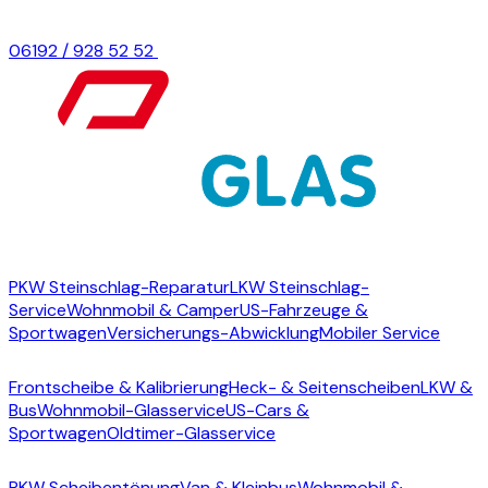
06192 / 928 52 52
Termin anfragen
Startseite
Steinschlagreparatur
PKW Steinschlag-Reparatur
LKW Steinschlag-
Service
Wohnmobil & Camper
US-Fahrzeuge &
Sportwagen
Versicherungs-Abwicklung
Mobiler Service
Scheibenwechsel
Frontscheibe & Kalibrierung
Heck- & Seitenscheiben
LKW &
Bus
Wohnmobil-Glasservice
US-Cars &
Sportwagen
Oldtimer-Glasservice
Folientönung
PKW Scheibentönung
Van & Kleinbus
Wohnmobil &