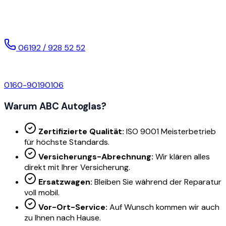
Bei Notfällen (z.B. eingeschlagene Scheibe) oder für eine
sofortige Auskunft, rufen Sie uns direkt an.
06192 / 928 52 52
Notrufnummer (außerhalb der Öffnungszeiten):
0160-90190106
Warum ABC Autoglas?
Zertifizierte Qualität:
ISO 9001 Meisterbetrieb
für höchste Standards.
Versicherungs-Abrechnung:
Wir klären alles
direkt mit Ihrer Versicherung.
Ersatzwagen:
Bleiben Sie während der Reparatur
voll mobil.
Vor-Ort-Service:
Auf Wunsch kommen wir auch
zu Ihnen nach Hause.