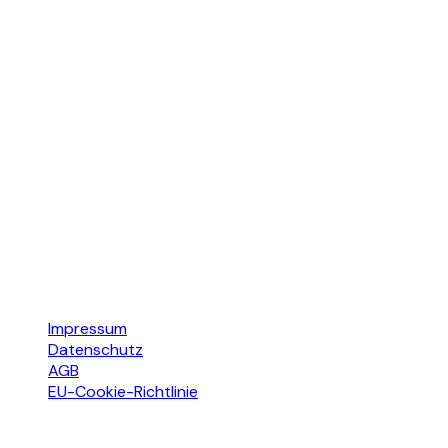
Mo–Fr: 08:00–18:00 Uhr
Sa: Nach Vereinbarung
Rechtliches
Impressum
Datenschutz
AGB
EU-Cookie-Richtlinie
© 2026 ABC Autoglas GmbH. Alle Rechte vorbehalten.