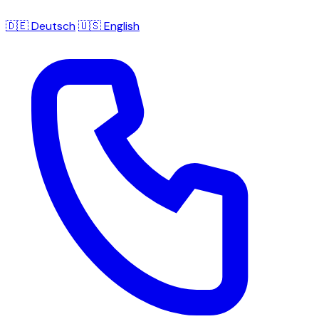
🇩🇪 Deutsch
🇺🇸 English