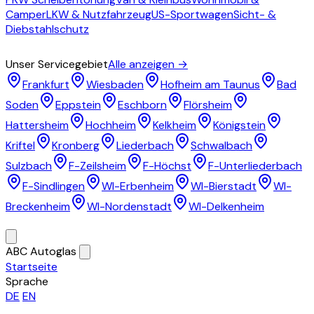
Camper
LKW & Nutzfahrzeug
US-Sportwagen
Sicht- &
Diebstahlschutz
Einzugsgebiet
Unser Servicegebiet
Alle anzeigen →
Frankfurt
Wiesbaden
Hofheim am Taunus
Bad
Soden
Eppstein
Eschborn
Flörsheim
Hattersheim
Hochheim
Kelkheim
Königstein
Kriftel
Kronberg
Liederbach
Schwalbach
Sulzbach
F-Zeilsheim
F-Höchst
F-Unterliederbach
F-Sindlingen
WI-Erbenheim
WI-Bierstadt
WI-
Breckenheim
WI-Nordenstadt
WI-Delkenheim
Über uns
ABC Autoglas
Startseite
Sprache
DE
EN