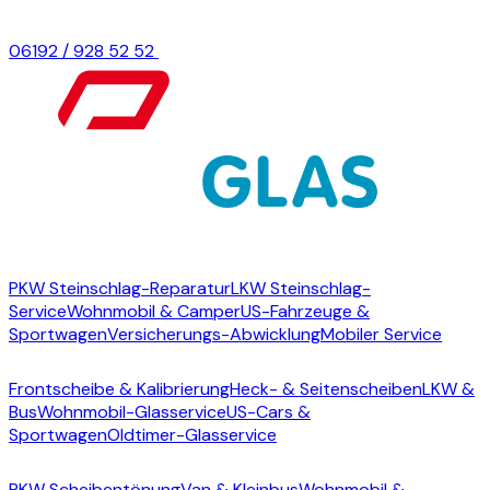
06192 / 928 52 52
Termin anfragen
Startseite
Steinschlagreparatur
PKW Steinschlag-Reparatur
LKW Steinschlag-
Service
Wohnmobil & Camper
US-Fahrzeuge &
Sportwagen
Versicherungs-Abwicklung
Mobiler Service
Scheibenwechsel
Frontscheibe & Kalibrierung
Heck- & Seitenscheiben
LKW &
Bus
Wohnmobil-Glasservice
US-Cars &
Sportwagen
Oldtimer-Glasservice
Folientönung
PKW Scheibentönung
Van & Kleinbus
Wohnmobil &